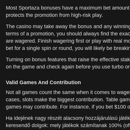
Most Sportaza bonuses have a maximum bet amount tha
protects the promotion from high-risk play.
The casino may take away the bonus and any winning
terms of a promotion, you should always find the exac
are wagered. Finish wagering first or play with real m
bet for a single spin or round, you will likely be breaki
Turning on bonus features that raise the effective sta
on the game and check again before you use turbo or
Valid Games And Contribution
Not all games count the same when it comes to wager
cases, slots make the biggest contribution. Table gam
games may contribute. For instance, if you bet $100 
Ha idejének nagy részét alacsony hozzájárulású játéko
keresendő dolgok: mely játékok számítanak 100% (oft