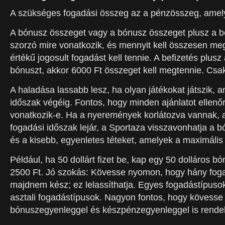
A szükséges fogadási összeg az a pénzösszeg, amely
A bónusz összeget vagy a bónusz összeget plusz a be
szorzó mire vonatkozik, és mennyit kell összesen meg
értékű jogosult fogadást kell tennie. A befizetés plu
bónuszt, akkor 6000 Ft összeget kell megtennie. Csak
A haladása lassabb lesz, ha olyan játékokat játszik,
időszak végéig. Fontos, hogy minden ajánlatot ellenő
vonatkozik-e. Ha a nyeremények korlátozva vannak, a
fogadási időszak lejár, a Sportaza visszavonhatja a 
és a kisebb, egyenletes téteket, amelyek a maximális
Például, ha 50 dollárt fizet be, kap egy 50 dolláros 
2500 Ft. Jó szokás: Kövesse nyomon, hogy hány foga
majdnem kész; ez lelassíthatja. Egyes fogadástípuso
asztali fogadástípusok. Nagyon fontos, hogy kövesse 
bónuszegyenleggel és készpénzegyenleggel is rendel