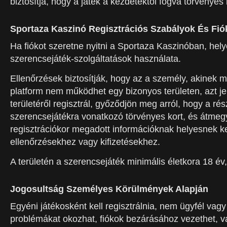
biztosítja, hogy a játék a kezdetektől fogva törvényes
Sportaza Kaszinó Regisztrációs Szabályok És Fió
Ha fiókot szeretne nyitni a Sportaza Kaszinóban, hely
szerencsejáték-szolgáltatások használata.
Ellenőrzések biztosítják, hogy az a személy, akinek m
platform nem működhet egy bizonyos területen, azt j
területéről regisztrál, győződjön meg arról, hogy a rés
szerencsejátékra vonatkozó törvényes kort, és átmeg
regisztrációkor megadott információknak helyesnek ke
ellenőrzésekhez vagy kifizetésekhez.
A területén a szerencsejáték minimális életkora 18 év, 
Jogosultság Személyes Körülmények Alapján
Egyéni játékosként kell regisztrálnia, nem ügyfél vag
problémákat okozhat, fiókok bezárásához vezethet, va