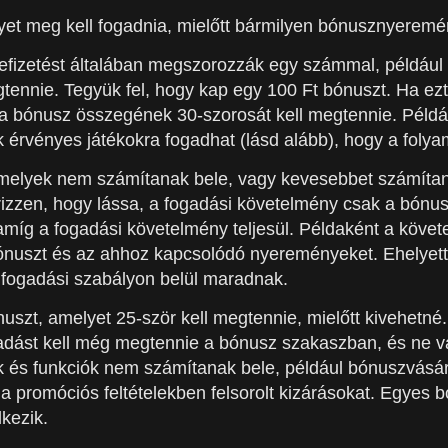
et meg kell fogadnia, mielőtt bármilyen bónusznyeremén
fizetést általában megszorozzák egy számmal, például x3
tennie. Tegyük fel, hogy kap egy 100 Ft bónuszt. Ha ezt
sz a bónusz összegének 30-szorosát kell megtennie. Példáu
 érvényes játékokra fogadhat (lásd alább), hogy a folya
 amelyek nem számítanak bele, vagy kevesebbet számítan
rizzen, hogy lássa, a fogadási követelmény csak a bónu
míg a fogadási követelmény teljesül. Példaként a követe
bónuszt és az ahhoz kapcsolódó nyereményeket. Ehelyett f
 fogadási szabályon belül maradnak.
bónuszt, amelyet 25-ször kell megtennie, mielőtt kivehe
dást kell még megtennie a bónusz szakaszban, és ne vá
k és funkciók nem számítanak bele, például bónuszvásár
a promóciós feltételekben felsorolt kizárásokat. Egyes 
kezik.