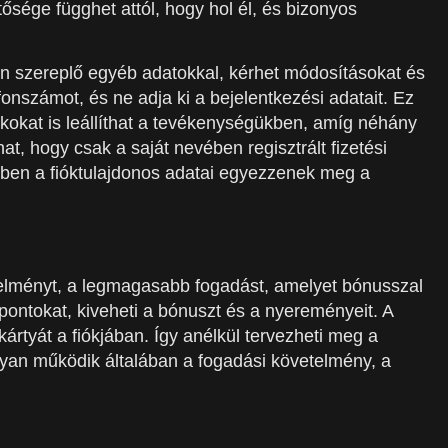
ősége függhet attól, hogy hol él, és bizonyos
n szereplő egyéb adatokkal, kérhet módosításokat és
fonszámot, és ne adja ki a bejelentkezési adatait. Ez
ókokat is leállíthat a tevékenységükben, amíg néhány
at, hogy csak a saját nevében regisztrált fizetési
ében a fióktulajdonos adatai egyezzenek meg a
etelményt, a legmagasabb fogadást, amelyet bónusszal
pontokat, kiveheti a bónuszt és a nyereményeit. A
tyát a fiókjában. Így anélkül tervezheti meg a
ogyan működik általában a fogadási követelmény, a