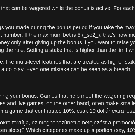
t can be wagered while the bonus is active. For each s
s you made during the bonus period if you take the ma
t number. If the maximum bet is 5 (_sc2_), that's how muc
oney only after giving up the bonus if you want to raise
ng the rule. Setting a stake that is higher than the limit w
ke, like multi-level features that are treated as higher s
 auto-play. Even one mistake can be seen as a breach.
ing your bonus. Games that help meet the wagering requ
es and live games, on the other hand, often make smaller 
on a game that contributes 10%, csak 10 dollár extra les
kra fordítja, ez megnehezítheti a befejezést a promóciós 
en slots)? Which categories make up a portion (say, 1