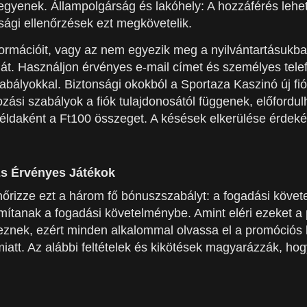
egyenek. Állampolgárság és lakóhely: A hozzáférés lehet
sági ellenőrzések ezt megkövetelik.
ormációit, vagy az nem egyezik meg a nyilvántartásukba
kját. Használjon érvényes e-mail címet és személyes tele
zabályokkal. Biztonsági okokból a Sportaza Kaszinó új fi
ási szabályok a fiók tulajdonosától függenek, előfordulh
 példaként a Ft100 összeget. A késések elkerülése érdek
s Érvényes Játékok
enőrizze ezt a három fő bónuszszabályt: a fogadási köv
ámítanak a fogadási követelménybe. Amint eléri ezeket a 
nek, ezért minden alkalommal olvassa el a promóciós kár
miatt. Az alábbi feltételek és kikötések magyarázzák, h