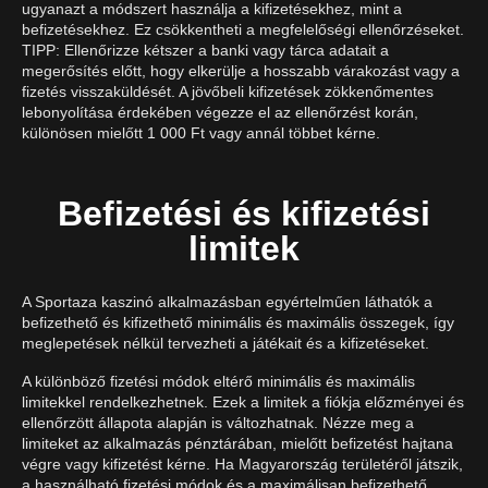
ugyanazt a módszert használja a kifizetésekhez, mint a
befizetésekhez. Ez csökkentheti a megfelelőségi ellenőrzéseket.
TIPP: Ellenőrizze kétszer a banki vagy tárca adatait a
megerősítés előtt, hogy elkerülje a hosszabb várakozást vagy a
fizetés visszaküldését. A jövőbeli kifizetések zökkenőmentes
lebonyolítása érdekében végezze el az ellenőrzést korán,
különösen mielőtt 1 000 Ft vagy annál többet kérne.
Befizetési és kifizetési
limitek
A Sportaza kaszinó alkalmazásban egyértelműen láthatók a
befizethető és kifizethető minimális és maximális összegek, így
meglepetések nélkül tervezheti a játékait és a kifizetéseket.
A különböző fizetési módok eltérő minimális és maximális
limitekkel rendelkezhetnek. Ezek a limitek a fiókja előzményei és
ellenőrzött állapota alapján is változhatnak. Nézze meg a
limiteket az alkalmazás pénztárában, mielőtt befizetést hajtana
végre vagy kifizetést kérne. Ha Magyarország területéről játszik,
a használható fizetési módok és a maximálisan befizethető