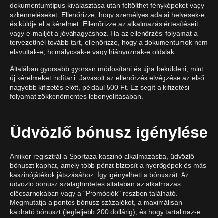
dokumentumtípus kiválasztása után feltölthet fényképeket vagy
szkenneléseket. Ellenőrizze, hogy személyes adatai helyesek-e,
és küldje el a kérelmet. Ellenőrizze az alkalmazás értesítéseit
vagy e-mailjét a jóváhagyáshoz. Ha az ellenőrzési folyamat a
tervezettnél tovább tart, ellenőrizze, hogy a dokumentumok nem
elavultak-e, homályosak-e vagy hiányoznak-e oldalak.
Általában gyorsabb gyorsan módosítani és újra beküldeni, mint
új kérelmeket indítani. Javasolt az ellenőrzés elvégzése az első
nagyobb kifizetés előtt, például 500 Ft. Ez segít a kifizetési
folyamat zökkenőmentes lebonyolításában.
Üdvözlő bónusz igénylése
Amikor regisztrál a Sportaza kaszinó alkalmazásba, üdvözlő
bónuszt kaphat, amely több pénzt biztosít a nyerőgépek és más
kaszinójátékok játszásához. Így igényelheti a bónuszát. Az
üdvözlő bónusz szalaghirdetés általában az alkalmazás
előcsarnokában vagy a "Promóciók" részben található.
Megmutatja a pontos bónusz százalékot, a maximálisan
kapható bónuszt (legfeljebb 200 dollárig), és hogy tartalmaz-e