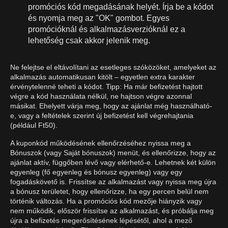
promóciós kód megadásának helyét. Írja be a kódot
és nyomja meg az "OK" gombot. Egyes
promócióknál és alkalmazásverzióknál ez a
lehetőség csak akkor jelenik meg.
Ne felejtse el eltávolítani az esetleges szóközöket, amelyeket az
alkalmazás automatikusan kitölt – egyetlen extra karakter
érvénytelenné teheti a kódot. Tipp: Ha már befizetést hajtott
végre a kód használata nélkül, ne hajtson végre azonnal
másikat. Ehelyett várja meg, hogy az ajánlat még használható-
e, vagy a feltételek szerint új befizetést kell végrehajtania
(például Ft50).
A kuponkód működésének ellenőrzéséhez nyissa meg a
Bónuszok (vagy Saját bónuszok) menüt, és ellenőrizze, hogy az
ajánlat aktív, függőben lévő vagy elérhető-e. Lehetnek két külön
egyenleg (fő egyenleg és bónusz egyenleg) vagy egy
fogadáskövető is. Frissítse az alkalmazást vagy nyissa meg újra
a bónusz területet, hogy ellenőrizze, ha egy percen belül nem
történik változás. Ha a promóciós kód mezője hiányzik vagy
nem működik, először frissítse az alkalmazást, és próbálja meg
újra a befizetés megerősítésének lépésétől, ahol a mező