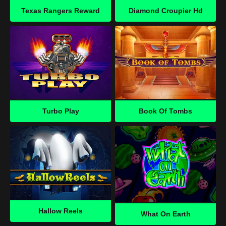
Texas Rangers Reward
Diamond Croupier Hd
Turbo Play
Book Of Tombs
Hallow Reels
What On Earth