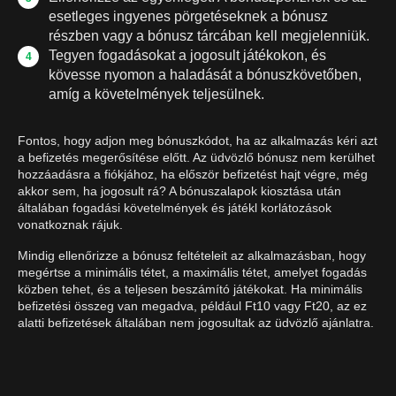
esetleges ingyenes pörgetéseknek a bónusz
részben vagy a bónusz tárcában kell megjelenniük.
Tegyen fogadásokat a jogosult játékokon, és
kövesse nyomon a haladását a bónuszkövetőben,
amíg a követelmények teljesülnek.
Fontos, hogy adjon meg bónuszkódot, ha az alkalmazás kéri azt
a befizetés megerősítése előtt. Az üdvözlő bónusz nem kerülhet
hozzáadásra a fiókjához, ha először befizetést hajt végre, még
akkor sem, ha jogosult rá? A bónuszalapok kiosztása után
általában fogadási követelmények és játékl korlátozások
vonatkoznak rájuk.
Mindig ellenőrizze a bónusz feltételeit az alkalmazásban, hogy
megértse a minimális tétet, a maximális tétet, amelyet fogadás
közben tehet, és a teljesen beszámító játékokat. Ha minimális
befizetési összeg van megadva, például Ft10 vagy Ft20, az ez
alatti befizetések általában nem jogosultak az üdvözlő ajánlatra.