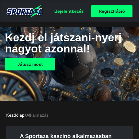
Bejelentkezés
Regisztráció
Kezdj el játszani-nyerj
nagyot azonnal!
Játssz most
Kezdőlap
Alkalmazás
A Sportaza kaszinó alkalmazásban