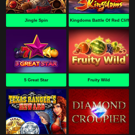
Mobil nyerőgépek és élő kaszinójátékok játszása
Jingle Spin
3 Kingdoms Battle Of Red Cliffs
Biztonság és licencelés
5 Great Star
Fruity Wild