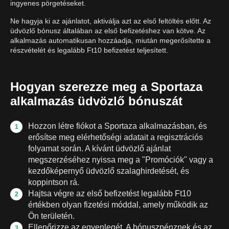
ingyenes pörgetéseket.
Ne hagyja ki az ajánlatot, aktiválja azt az első feltöltés előtt. Az
üdvözlő bónusz általában az első befizetéshez van kötve. Az
alkalmazás automatikusan hozzáadja, miután megerősítette a
részvételét és legalább Ft10 befizetést teljesített.
Hogyan szerezze meg a Sportaza
alkalmazás üdvözlő bónuszát
Hozzon létre fiókot a Sportaza alkalmazásban, és
erősítse meg elérhetőségi adatait a regisztrációs
folyamat során. A kívánt üdvözlő ajánlat
megszerzéséhez nyissa meg a "Promóciók" vagy a
kezdőképernyő üdvözlő szalaghirdetését, és
koppintson rá.
Hajtsa végre az első befizetést legalább Ft10
értékben olyan fizetési móddal, amely működik az
Ön területén.
Ellenőrizze az egyenlegét. A bónuszpénznek és az