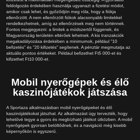
feldolgozás érdekében használja ugyanazt a fizetési módot,
amikor csak lehet, és győződjön meg róla, hogy a fiókja
ellenőrzött. A nem ellenőrzött fiókok alacsonyabb limitekkel
rendelkezhetnek, amíg az ellenőrzések meg nem történnek.
Fontos megjegyezni: a limitek a módszertől függenek, és
Magyarország területén eltérőek lehetnek. A kis tranzakciók
megakadályozása érdekében a minimumok, például "10
befizetés" és "20 kifizetés" segítenek. A pénztár megmutatja az
aktuális pontos értékeket. Például befizethet Ft5 000-et és
kifizethet Ft10 000-et.
Mobil nyerőgépek és élő
kaszinójátékok játszása
A Sportaza alkalmazásban mobil nyerőgépeket és élő
kaszinójátékokat játszhat. Az alkalmazást úgy tervezték, hogy
lehetővé tegye a gyors és megbízható játékot útközben. A mobil
nyerőgépek gyorsan betöltődnek, és a navigáció még kisebb
képernyőkön is egyszerű.