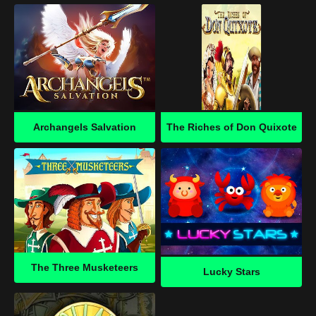
Archangels Salvation
The Cup
The Three Musketeers
Lucky Stars