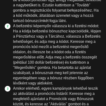
a nagybetűket is. Ezután kattintson a "Tovább"
gombra a regisztrációs folyamat befejezéséhez. Ha
a kód működik, általában üzenetet vagy a hozzá
tartozó bónuszcímkét fogja látni.
A befizetési képernyőn válassza ki a fizetési módot:
Ha a kódja befizetési bónuszhoz kapcsolódik, lépjen
a Pénztárhoz vagy a Tárcához, válassza a Befizetés
lehetőséget, és adja meg a kódot. Keresse meg a
promóciós kód mezőt a befizetést megerősítő
oldalon, és illessze be a kódot oda a fizetés
megerősítése előtt. Adja meg a befizetés összegét
(például 100 dollár befizetése) és kattintson a
"Megerősítés" gombra. Ha betartotta az ajánlat
szabályait, a bónusznak meg kell jelennie az
egyenlegében vagy a bónusz részben függőben
lévőként vagy aktívként.
Amikor elérhető, egyes kampányok lehetővé teszik
az aktiválást a promóciós listáról: Keresse meg a
megfelelő ajánlatot a Promóciók vagy Bónuszok
között, és keresse az "Aktiválás" gombot és a